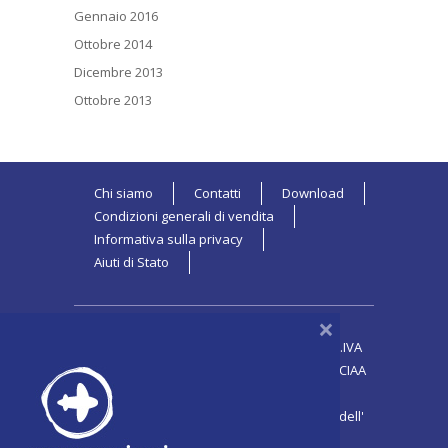
Gennaio 2016
Ottobre 2014
Dicembre 2013
Ottobre 2013
Chi siamo
Contatti
Download
Condizioni generali di vendita
Informativa sulla privacy
Aiuti di Stato
×
PROMESSE VIAGGI di Francesco Marini | P.IVA
04073541007 | CF MRNFNC65M21H501M - CCIAA
744768
Tel. 06 9051694 | Aut. Regione Lazio 10254 dell'
11.12.1990