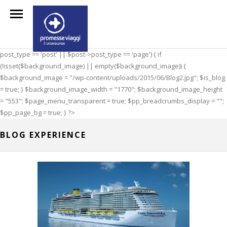
post_type == 'post' || $post->post_type == 'page') { if
(!isset($background_image) || empty($background_image)) {
$background_image = "/wp-content/uploads/2015/06/Blog2.jpg"; $is_blog
= true; } $background_image_width = "1770"; $background_image_height
= "553"; $page_menu_transparent = true; $pp_breadcrumbs_display = "";
$pp_page_bg = true; } ?>
BLOG EXPERIENCE