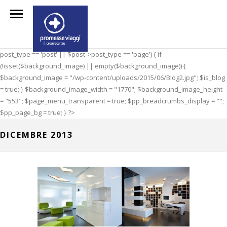
post_type == 'post' || $post->post_type == 'page') { if
(!isset($background_image) || empty($background_image)) {
$background_image = "/wp-content/uploads/2015/06/Blog2.jpg"; $is_blog
= true; } $background_image_width = "1770"; $background_image_height
= "553"; $page_menu_transparent = true; $pp_breadcrumbs_display = "";
$pp_page_bg = true; } ?>
DICEMBRE 2013