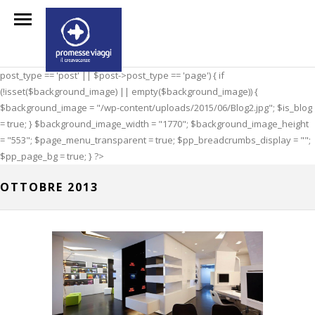
post_type == 'post' || $post->post_type == 'page') { if
(!isset($background_image) || empty($background_image)) {
$background_image = "/wp-content/uploads/2015/06/Blog2.jpg"; $is_blog
= true; } $background_image_width = "1770"; $background_image_height
= "553"; $page_menu_transparent = true; $pp_breadcrumbs_display = "";
$pp_page_bg = true; } ?>
OTTOBRE 2013