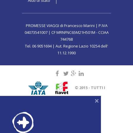
Aiuti di Stato
PROMESSE VIAGGI di Francesco Marini | P.IVA
04073541007 | CF MRNFNC65M21H501M - CCIAA
744768
Tel. 06 9051694 | Aut. Regione Lazio 10254 dell'
11.12.1990
© 2015 - TUTTI I
×
DIRITTI SONO RISERVATI