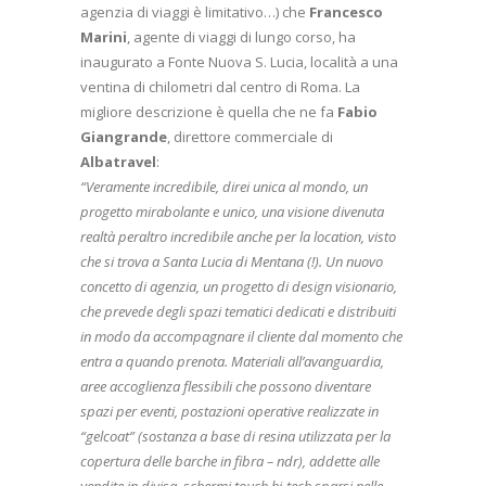
agenzia di viaggi è limitativo…) che
Francesco
Marini
, agente di viaggi di lungo corso, ha
inaugurato a Fonte Nuova S. Lucia, località a una
ventina di chilometri dal centro di Roma. La
migliore descrizione è quella che ne fa
Fabio
Giangrande
, direttore commerciale di
Albatravel
:
“Veramente incredibile, direi unica al mondo, un
progetto mirabolante e unico, una visione divenuta
realtà peraltro incredibile anche per la location, visto
che si trova a Santa Lucia di Mentana (!). Un nuovo
concetto di agenzia, un progetto di design visionario,
che prevede degli spazi tematici dedicati e distribuiti
in modo da accompagnare il cliente dal momento che
entra a quando prenota. Materiali all’avanguardia,
aree accoglienza flessibili che possono diventare
spazi per eventi, postazioni operative realizzate in
“gelcoat” (sostanza a base di resina utilizzata per la
copertura delle barche in fibra – ndr), addette alle
vendite in divisa, schermi touch hi-tech sparsi nelle