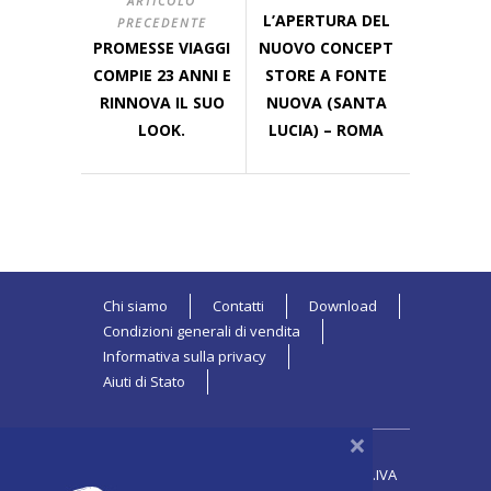
ARTICOLO
L’APERTURA DEL
PRECEDENTE
PROMESSE VIAGGI
NUOVO CONCEPT
COMPIE 23 ANNI E
STORE A FONTE
RINNOVA IL SUO
NUOVA (SANTA
LOOK.
LUCIA) – ROMA
Chi siamo
Contatti
Download
Condizioni generali di vendita
Informativa sulla privacy
Aiuti di Stato
×
PROMESSE VIAGGI di Francesco Marini | P.IVA